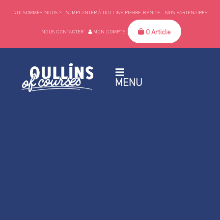
QUI SOMMES-NOUS ?
S’IMPLANTER À OULLINS PIERRE-BÉNITE
NOS PARTENAIRES
0 Article
NOUS CONTACTER
MON COMPTE
MENU