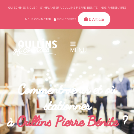
QUI SOMMES-NOUS ?
S’IMPLANTER À OULLINS PIERRE-BÉNITE
NOS PARTENAIRES
0 Article
NOUS CONTACTER
MON COMPTE
MENU
Comment venir et où
stationner
à
Oullins Pierre Bénite
?