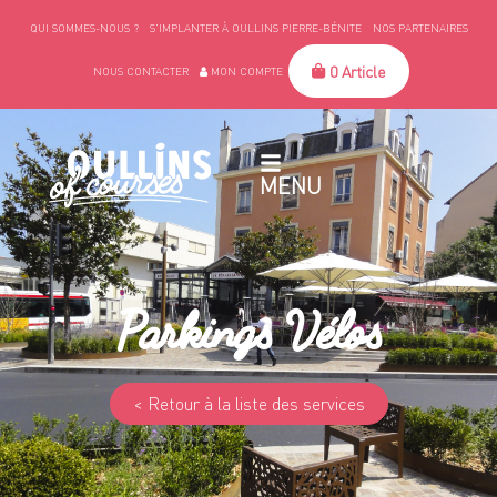
QUI SOMMES-NOUS ?
S’IMPLANTER À OULLINS PIERRE-BÉNITE
NOS PARTENAIRES
0 Article
NOUS CONTACTER
MON COMPTE
MENU
Parkings Vélos
< Retour à la liste des services