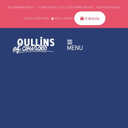
QUI SOMMES-NOUS ?
S’IMPLANTER À OULLINS PIERRE-BÉNITE
NOS PARTENAIRES
0 Article
NOUS CONTACTER
MON COMPTE
MENU