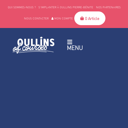
QUI SOMMES-NOUS ?
S’IMPLANTER À OULLINS PIERRE-BÉNITE
NOS PARTENAIRES
0 Article
NOUS CONTACTER
MON COMPTE
MENU