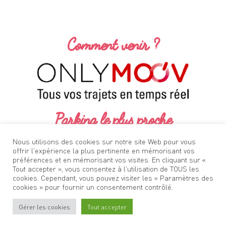
Comment venir ?
Parking le plus proche
No results found.
Nous utilisons des cookies sur notre site Web pour vous
offrir l'expérience la plus pertinente en mémorisant vos
préférences et en mémorisant vos visites. En cliquant sur «
Tout accepter », vous consentez à l'utilisation de TOUS les
cookies. Cependant, vous pouvez visiter les « Paramètres des
cookies » pour fournir un consentement contrôlé.
Gérer les cookies
Tout accepter
Stationner
à Oullins
Venir
à Oullins