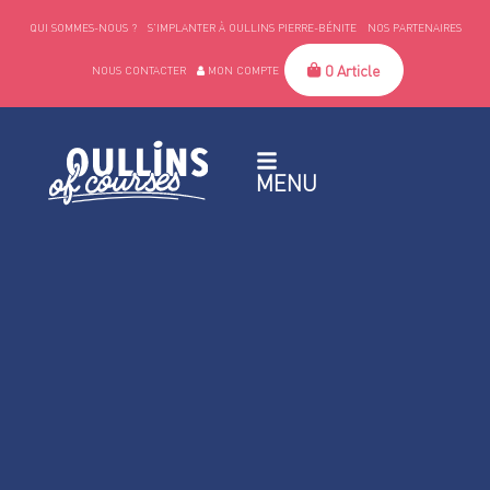
QUI SOMMES-NOUS ?
S’IMPLANTER À OULLINS PIERRE-BÉNITE
NOS PARTENAIRES
0 Article
NOUS CONTACTER
MON COMPTE
MENU