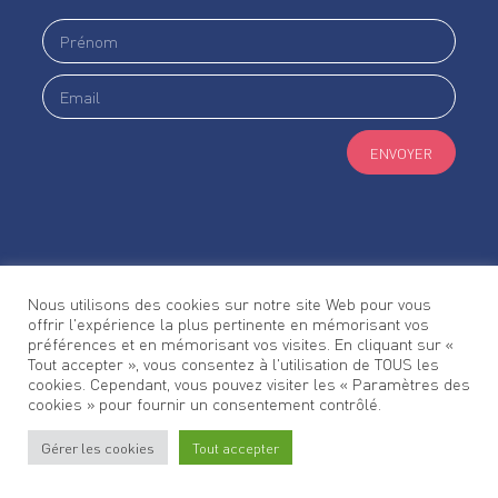
ENVOYER
Suivez-nous #oullinsofcourses
Nous utilisons des cookies sur notre site Web pour vous
offrir l'expérience la plus pertinente en mémorisant vos
préférences et en mémorisant vos visites. En cliquant sur «
Tout accepter », vous consentez à l'utilisation de TOUS les
cookies. Cependant, vous pouvez visiter les « Paramètres des
cookies » pour fournir un consentement contrôlé.
Gérer les cookies
Tout accepter
Stationner
à Oullins
Venir
à Oullins