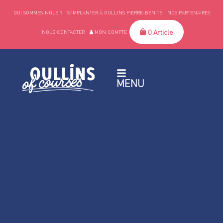
QUI SOMMES-NOUS ?
S’IMPLANTER À OULLINS PIERRE-BÉNITE
NOS PARTENAIRES
0 Article
NOUS CONTACTER
MON COMPTE
MENU