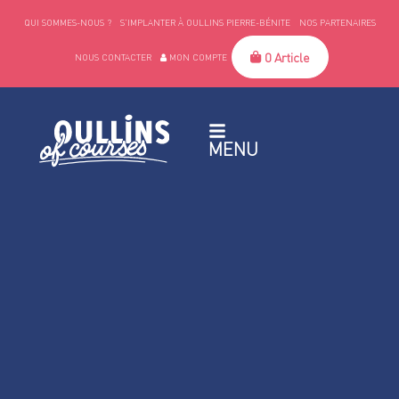
QUI SOMMES-NOUS ?
S’IMPLANTER À OULLINS PIERRE-BÉNITE
NOS PARTENAIRES
0 Article
NOUS CONTACTER
MON COMPTE
MENU