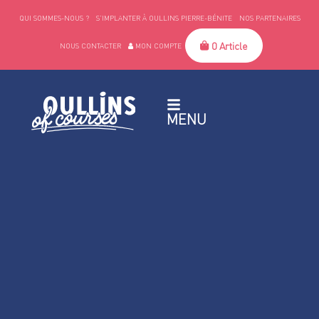
QUI SOMMES-NOUS ?
S’IMPLANTER À OULLINS PIERRE-BÉNITE
NOS PARTENAIRES
0 Article
NOUS CONTACTER
MON COMPTE
MENU