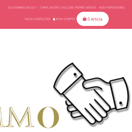
QUI SOMMES-NOUS ?
S’IMPLANTER À OULLINS PIERRE-BÉNITE
NOS PARTENAIRES
0 Article
NOUS CONTACTER
MON COMPTE
MENU