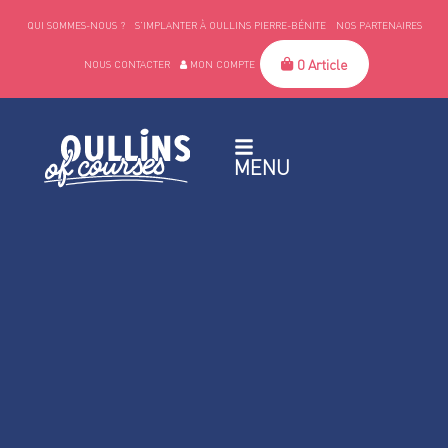
QUI SOMMES-NOUS ?
S’IMPLANTER À OULLINS PIERRE-BÉNITE
NOS PARTENAIRES
0 Article
NOUS CONTACTER
MON COMPTE
MENU