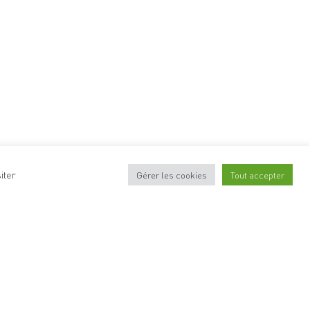
iter
Gérer les cookies
Tout accepter
 rayon de
s fruits et légumes
ection de
produits en vrac
: