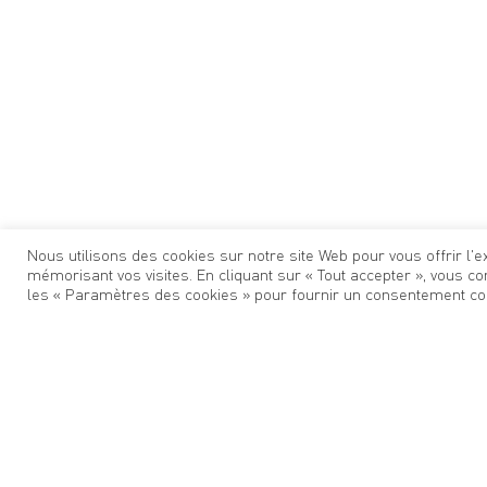
Nous utilisons des cookies sur notre site Web pour vous offrir l
mémorisant vos visites. En cliquant sur « Tout accepter », vous co
les « Paramètres des cookies » pour fournir un consentement con
Biocoop Bioplaisir Oullins
c’est un espace de plus de
locaux et de saison
. Engagée dans une
démarche éco
alimentaire sucré/salé, liquides et produits ménager