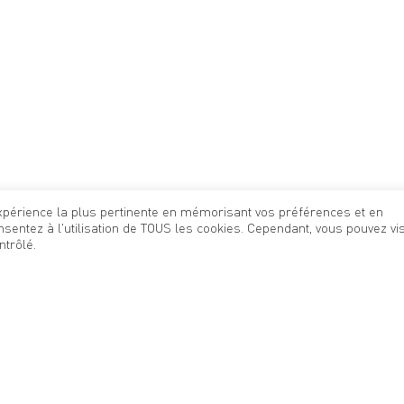
'expérience la plus pertinente en mémorisant vos préférences et en
nsentez à l'utilisation de TOUS les cookies. Cependant, vous pouvez vis
trôlé.
 400m² dédié au
bio
. Chaque jour, votre magasin met en
-responsable
, votre Biocoop vous propose une large sél
s.