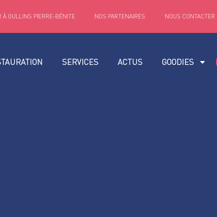
 À OULLINS PIERRE-BÉNITE
NOS PARTENAIRES
NOUS CONTACTER
STAURATION
SERVICES
ACTUS
GOODIES