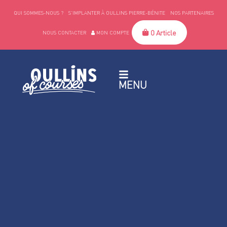
QUI SOMMES-NOUS ?
S’IMPLANTER À OULLINS PIERRE-BÉNITE
NOS PARTENAIRES
0 Article
NOUS CONTACTER
MON COMPTE
MENU