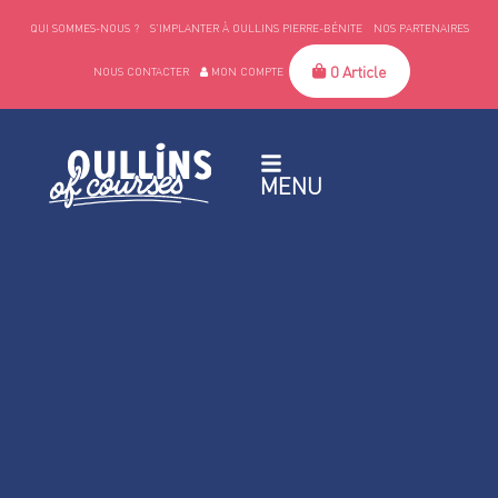
QUI SOMMES-NOUS ?
S’IMPLANTER À OULLINS PIERRE-BÉNITE
NOS PARTENAIRES
0 Article
NOUS CONTACTER
MON COMPTE
MENU