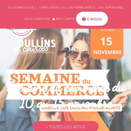
QUI SOMMES-NOUS ?
S’IMPLANTER À OULLINS PIERRE-BÉNITE
NOS PARTENAIRES
0 Article
NOUS CONTACTER
MON COMPTE
MENU
Semaine du commerce du
10 au 15 novembre
< TOUTES LES ACTUS