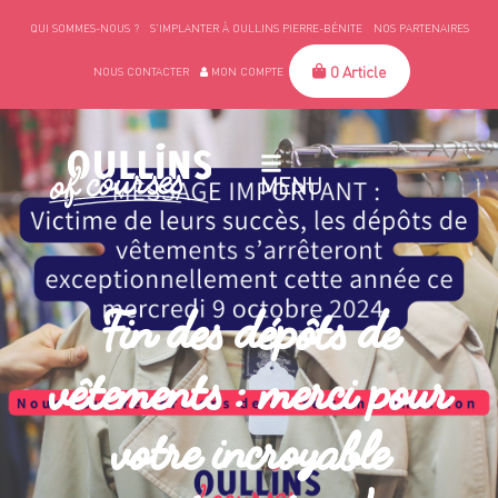
QUI SOMMES-NOUS ?
S’IMPLANTER À OULLINS PIERRE-BÉNITE
NOS PARTENAIRES
0 Article
NOUS CONTACTER
MON COMPTE
MENU
Fin des dépôts de
vêtements : merci pour
votre incroyable