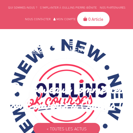
QUI SOMMES-NOUS ?
S’IMPLANTER À OULLINS PIERRE-BÉNITE
NOS PARTENAIRES
0 Article
NOUS CONTACTER
MON COMPTE
MENU
De nouveaux commerces
sont ouverts à Oullins !
< TOUTES LES ACTUS